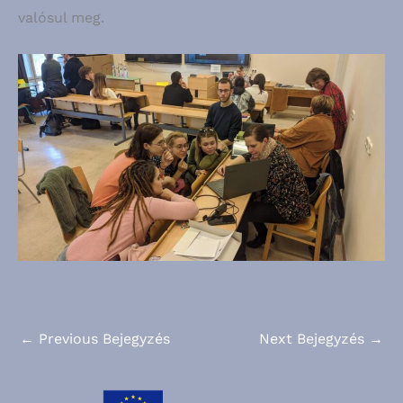
valósul meg.
←
Previous Bejegyzés
Next Bejegyzés
→