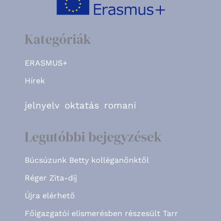
Kategóriák
ERASMUS+
Hírek
jelnyelv
oktatás
romani
Legutóbbi bejegyzések
Búcsúzunk Betty kolléganőnktől
Réger Zita-díj
Újra elérhető
Főigazgatói elismerésben részesült Tarr