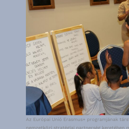
Az Európai Unió Erasmus+ programjának társf
nemzetközi stratégiai partnerség keretében 