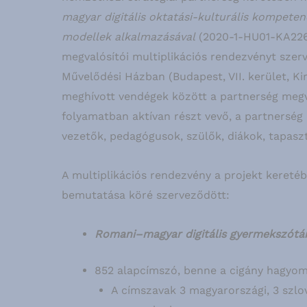
magyar digitális oktatási-kulturális kompete
modellek alkalmazásával
(2020-1-HU01-KA226-
megvalósítói multiplikációs rendezvényt sze
Művelődési Házban (Budapest, VII. kerület, Ki
meghívott vendégek között a partnerség megval
folyamatban aktívan részt vevő, a partnerség 
vezetők, pedagógusok, szülők, diákok, tapasz
A multiplikációs rendezvény a projekt keretébe
bemutatása köré szerveződött:
Romani–magyar digitális gyermekszótá
852 alapcímszó, benne a cigány hagyom
A címszavak 3 magyarországi, 3 szlo