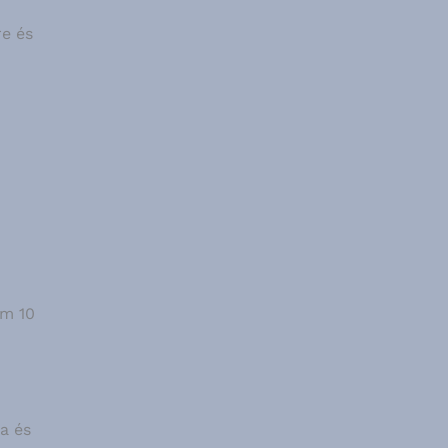
re és
um 10
a és