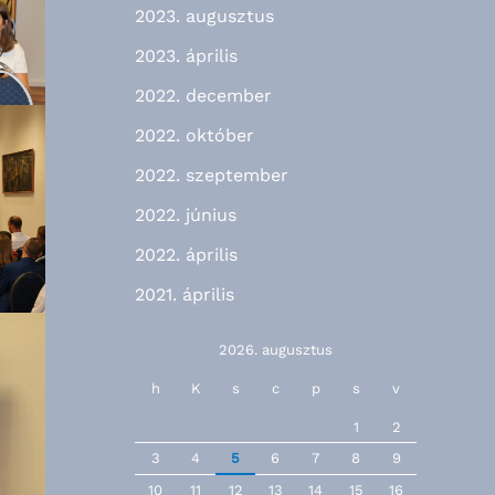
2023. augusztus
2023. április
2022. december
2022. október
2022. szeptember
2022. június
2022. április
2021. április
2026. augusztus
h
K
s
c
p
s
v
1
2
3
4
5
6
7
8
9
10
11
12
13
14
15
16