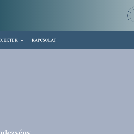
OJEKTEK
KAPCSOLAT
endezvény