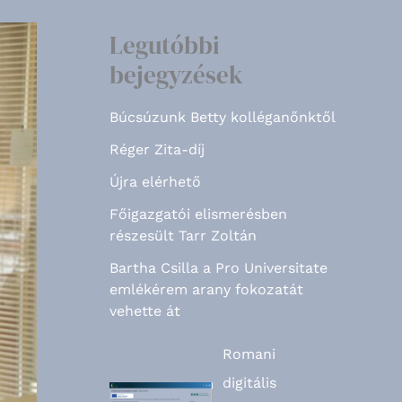
Legutóbbi
bejegyzések
Búcsúzunk Betty kolléganőnktől
Réger Zita-díj
Újra elérhető
Főigazgatói elismerésben
részesült Tarr Zoltán
Bartha Csilla a Pro Universitate
emlékérem arany fokozatát
vehette át
Romani
digitális