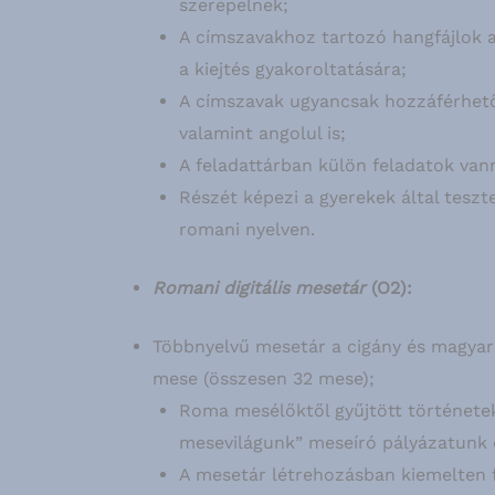
szerepelnek;
A címszavakhoz tartozó hangfájlok 
a kiejtés gyakoroltatására;
A címszavak ugyancsak hozzáférhetők
valamint angolul is;
A feladattárban külön feladatok va
Részét képezi a gyerekek által teszt
romani nyelven.
Romani digitális mesetár
(O2):
Többnyelvű mesetár a cigány és magya
mese (összesen 32 mese);
Roma mesélőktől gyűjtött története
mesevilágunk” meseíró pályázatunk 
A mesetár létrehozásban kiemelten f