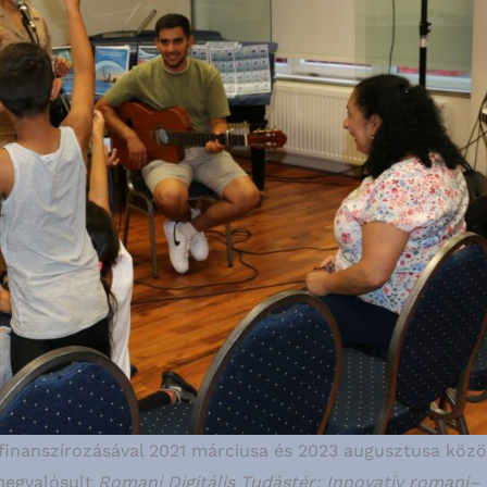
inanszírozásával 2021 márciusa és 2023 augusztusa közö
megvalósult
Romani Digitális Tudástér: Innovatív romani–