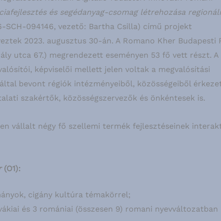
nciafejlesztés és segédanyag-csomag létrehozása regionál
SCH-094146, vezető: Bartha Csilla) című projekt
rveztek 2023. augusztus 30-án. A Romano Kher Budapesti
rály utca 67.) megrendezett eseményen 53 fő vett részt. A
ósítói, képviselői mellett jelen voltak a megvalósítási
által bevont régiók intézményeiből, közösségeiből érkeze
talati szakértők, közösségszervezők és önkéntesek is.
n vállalt négy fő szellemi termék fejlesztéseinek interakt
r
(O1):
ányok, cigány kultúra témakörrel;
vákiai és 3 romániai (összesen 9) romani nyevváltozatban