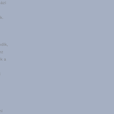
házi
k.
dik,
ez
k a
i
ni