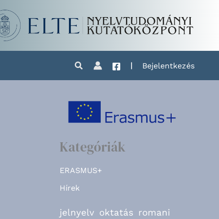
|
Bejelentkezés
Kategóriák
ERASMUS+
Hírek
jelnyelv
oktatás
romani