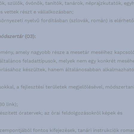
k, szülők, óvónők, tanítók, tanárok, néprajzkutatók, egy
 vettek részt e vállalkozásban;
örnyezeti nyelvű fordításban (szlovák, román) is elérhető
 módszertár
(O3):
temény, amely nagyobb része a mesetár meséihez kapcsoló
 általános feladattípusok, melyek nem egy konkrét meséh
korlásához készültek, hanem általánosabban alkalmazható
ásokkal, a fejlesztési területek megjelölésével, módszertan
0 link);
észített óratervek; az órai feldolgozásokról képek és
empontjából fontos kifejezések, tanári instrukciók roma