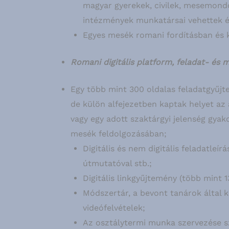
magyar gyerekek, civilek, mesemondó
intézmények munkatársai vehettek és
Egyes mesék romani fordításban és k
Romani digitális platform, feladat- és
Egy több mint 300 oldalas feladatgyűj
de külön alfejezetben kaptak helyet az
vagy egy adott szaktárgyi jelenség gya
mesék feldolgozásában;
Digitális és nem digitális feladatleír
útmutatóval stb.;
Digitális linkgyűjtemény (több mint 13
Módszertár, a bevont tanárok által k
videófelvételek;
Az osztálytermi munka szervezése sz