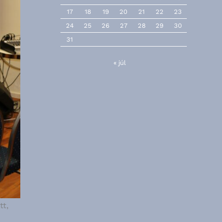
17
18
19
20
21
22
23
24
25
26
27
28
29
30
31
« júl
tt,