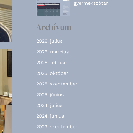
gyermekszótár
Archívum
2026. július
2026. március
2026. február
2025. október
2025. szeptember
2025. június
2024. július
2024. június
2023. szeptember