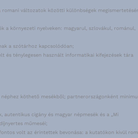
a romani változatok közötti különbségek megismertetésé
 a környezeti nyelveken: magyarul, szlovákul, románul,
nnak a szótárhoz kapcsolódóan;
elt és ténylegesen használt informatikai kifejezések tára
r néphez köthető mesékből; partnerországonként minim
k, autentikus cigány és magyar népmesék és a „Mi
díjnyertes műmeséi;
ontos volt az érintettek bevonása: a kutatókon kívül rom